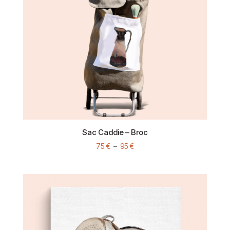
Sac Caddie – Broc
Plage
75
€
–
95
€
de
prix :
75 €
à
95 €