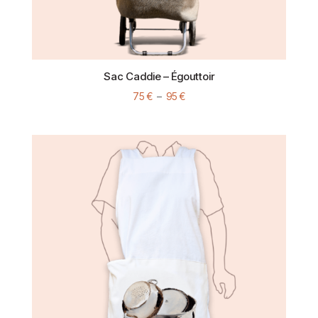
Sac Caddie – Égouttoir
Plage
75
€
–
95
€
de
prix :
75 €
à
95 €