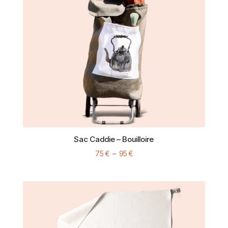
Sac Caddie – Bouilloire
Plage
75
€
–
95
€
de
prix :
75 €
à
95 €