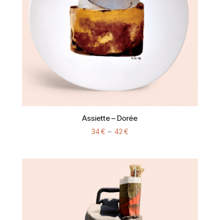
Assiette – Dorée
Plage
34
€
–
42
€
de
prix :
34 €
à
42 €