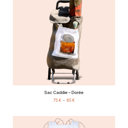
Sac Caddie – Dorée
Plage
75
€
–
85
€
de
prix :
75 €