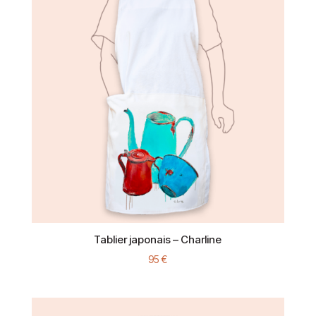
à
85 €
Tablier japonais – Charline
95
€